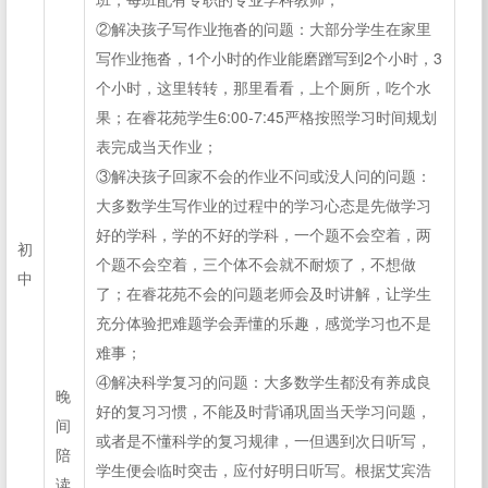
②解决孩子写作业拖沓的问题：大部分学生在家里
写作业拖沓，1个小时的作业能磨蹭写到2个小时，3
个小时，这里转转，那里看看，上个厕所，吃个水
果；在睿花苑学生6:00-7:45严格按照学习时间规划
表完成当天作业；
③解决孩子回家不会的作业不问或没人问的问题：
大多数学生写作业的过程中的学习心态是先做学习
好的学科，学的不好的学科，一个题不会空着，两
初
个题不会空着，三个体不会就不耐烦了，不想做
中
了；在睿花苑不会的问题老师会及时讲解，让学生
充分体验把难题学会弄懂的乐趣，感觉学习也不是
难事；
④解决科学复习的问题：大多数学生都没有养成良
晚
好的复习习惯，不能及时背诵巩固当天学习问题，
间
或者是不懂科学的复习规律，一但遇到次日听写，
陪
学生便会临时突击，应付好明日听写。根据艾宾浩
读