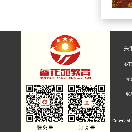
关
睿
专
联
Copyrigh